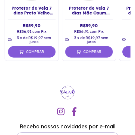
Protetor de Vela 7
Protetor de Vela 7
Pro
dias Preto Velho
dias Mãe Oxum
dia
Umbanda Vidro
Umbanda Vidro
Um
Castiçal
Castiçal
R$59,90
R$59,90
R$56,91
com
Pix
R$56,91
com
Pix
R
3
x de
R$19,97
sem
3
x de
R$19,97
sem
3
juros
juros
COMPRAR
COMPRAR
Receba nossas novidades por e-mail