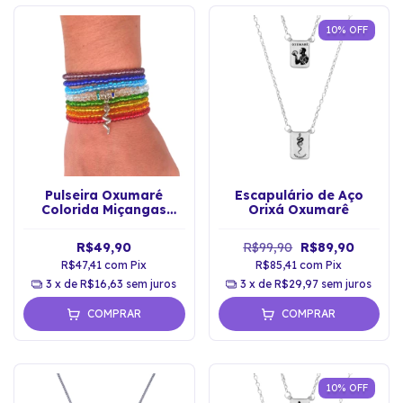
10
%
OFF
Pulseira Oxumaré
Escapulário de Aço
Colorida Miçangas
Orixá Oxumarê
Jablonex
R$49,90
R$99,90
R$89,90
R$47,41
com
Pix
R$85,41
com
Pix
3
x de
R$16,63
sem juros
3
x de
R$29,97
sem juros
COMPRAR
COMPRAR
10
%
OFF