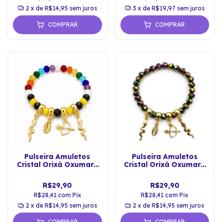
2
x de
R$14,95
sem juros
3
x de
R$19,97
sem juros
COMPRAR
COMPRAR
Pulseira Amuletos
Pulseira Amuletos
Cristal Orixá Oxumarê
Cristal Orixá Oxumarê
Arco-Íris Proteção
Proteção Espiritual
R$29,90
R$29,90
R$28,41
com
Pix
R$28,41
com
Pix
2
x de
R$14,95
sem juros
2
x de
R$14,95
sem juros
COMPRAR
COMPRAR