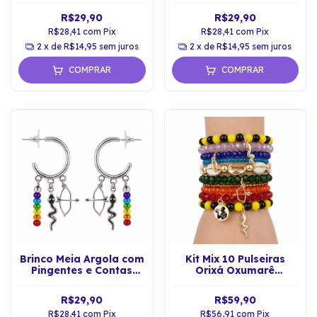
R$29,90
R$29,90
R$28,41
com
Pix
R$28,41
com
Pix
2
x de
R$14,95
sem juros
2
x de
R$14,95
sem juros
COMPRAR
COMPRAR
Brinco Meia Argola com
Kit Mix 10 Pulseiras
Pingentes e Contas
Orixá Oxumarê
Orixá Oxumarê Axé
Umbanda
R$29,90
R$59,90
R$28,41
com
Pix
R$56,91
com
Pix