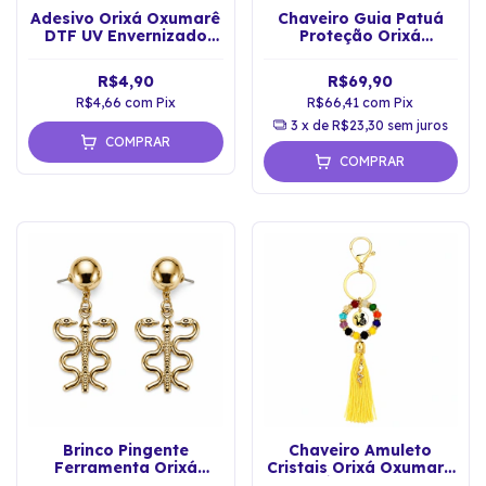
Adesivo Orixá Oxumarê
Chaveiro Guia Patuá
DTF UV Envernizado
Proteção Orixá
ProvaD'água Sticker
Oxumarê Retrovisor
Carro
R$4,90
R$69,90
R$4,66
com
Pix
R$66,41
com
Pix
3
x de
R$23,30
sem juros
COMPRAR
COMPRAR
Brinco Pingente
Chaveiro Amuleto
Ferramenta Orixá
Cristais Orixá Oxumarê
Oxumarê - Dourado
Arco Íris - Dourado