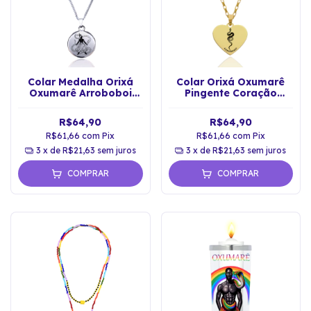
Colar Medalha Orixá
Colar Orixá Oxumarê
Oxumarê Arroboboi
Pingente Coração
Proteção Espiritual
Conexão Espiritual
R$64,90
R$64,90
R$61,66
com
Pix
R$61,66
com
Pix
3
x de
R$21,63
sem juros
3
x de
R$21,63
sem juros
COMPRAR
COMPRAR