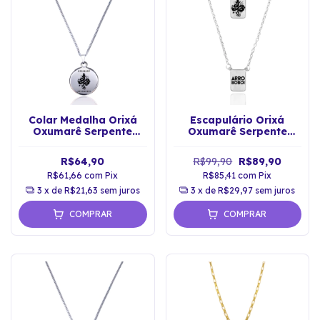
Colar Medalha Orixá
Escapulário Orixá
Oxumarê Serpente
Oxumarê Serpente
Proteção Espiritual
Sagrada do Arco Íris
R$64,90
R$99,90
R$89,90
R$61,66
com
Pix
R$85,41
com
Pix
3
x de
R$21,63
sem juros
3
x de
R$29,97
sem juros
COMPRAR
COMPRAR