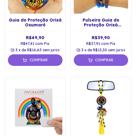
Guia de Proteção Orixá
Pulseira Guia de
Oxumarê
Proteção Orixá
Oxumarê
R$49,90
R$39,90
R$47,41
com
Pix
R$37,91
com
Pix
3
x de
R$16,63
sem juros
3
x de
R$13,30
sem juros
COMPRAR
COMPRAR