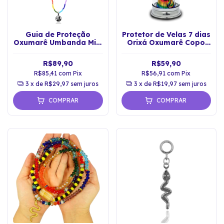
Guia de Proteção
Protetor de Velas 7 dias
Oxumarê Umbanda Mini
Orixá Oxumarê Copo
Cristais
Vidro Castiçal
R$89,90
R$59,90
R$85,41
com
Pix
R$56,91
com
Pix
3
x de
R$29,97
sem juros
3
x de
R$19,97
sem juros
COMPRAR
COMPRAR