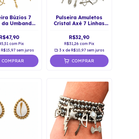
eira Búzios 7
Pulseira Amuletos
s da Umbanda
Cristal Axé 7 Linhas
Dourada
da Umbanda Proteção
Espiritual
R$47,90
R$32,90
45,51
com
Pix
R$31,26
com
Pix
e
R$15,97
sem juros
3
x de
R$10,97
sem juros
COMPRAR
COMPRAR