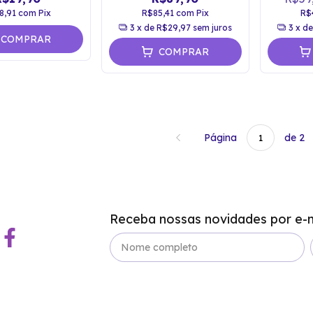
8,91
com
Pix
R$85,41
com
Pix
R$
3
x de
R$29,97
sem juros
3
x d
COMPRAR
COMPRAR
Página
de 2
Receba nossas novidades por e-m