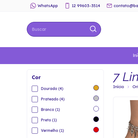
WhatsApp
12 99603-3514
contato@ba
Iní
7 Li
Cor
Início
Or
Dourado (4)
Prateado (4)
Branco (1)
Preto (1)
Vermelho (1)