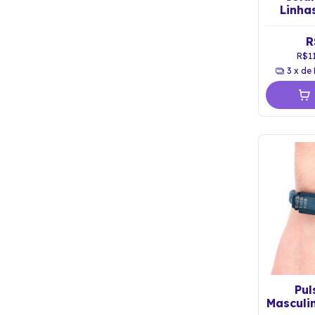
Linha
R
R$1
3
x de
Pul
Masculi