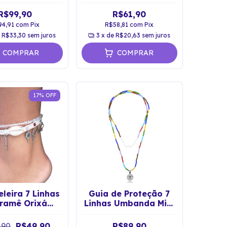
Aço Inox
Proteção Axé
R$99,90
R$61,90
94,91
com
Pix
R$58,81
com
Pix
e
R$33,30
sem juros
3
x de
R$20,63
sem juros
COMPRAR
COMPRAR
17
%
OFF
leira 7 Linhas
Guia de Proteção 7
ramê Orixá
Linhas Umbanda Mini
Umbanda
Cristais
,90
R$49,90
R$89,90