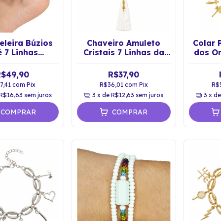
eleira Búzios
Chaveiro Amuleto
Colar 
 7 Linhas
Cristais 7 Linhas da
dos O
mbanda
Umbanda Axé -
Proteç
Dourado
R$49,90
R$37,90
7,41
com
Pix
R$36,01
com
Pix
R$
R$16,63
sem juros
3
x de
R$12,63
sem juros
3
x d
COMPRAR
COMPRAR