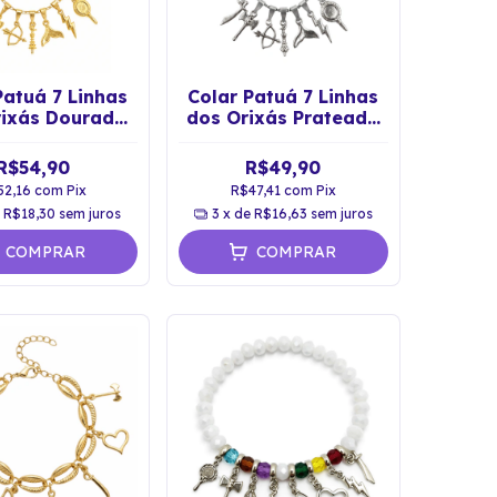
Patuá 7 Linhas
Colar Patuá 7 Linhas
rixás Dourado
dos Orixás Prateado
ão Espiritual
Proteção Espiritual
R$54,90
R$49,90
52,16
com
Pix
R$47,41
com
Pix
e
R$18,30
sem juros
3
x de
R$16,63
sem juros
COMPRAR
COMPRAR