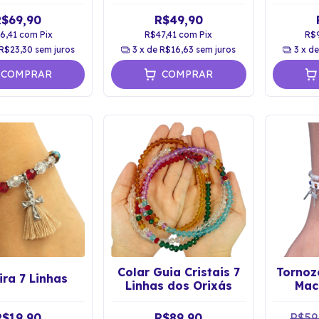
Proteção Energética
R$69,90
R$49,90
6,41
com
Pix
R$47,41
com
Pix
R$
R$23,30
sem juros
3
x de
R$16,63
sem juros
3
x d
COMPRAR
COMPRAR
Colar Guia Cristais 7
Tornoze
ira 7 Linhas
Linhas dos Orixás
Mac
R$19,90
R$89,90
R$59