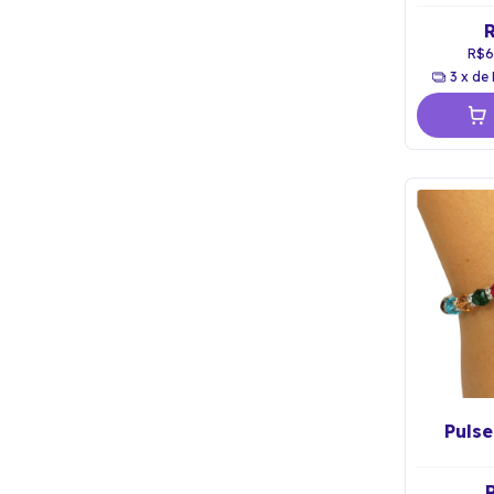
R$6
3
x de
Pulse