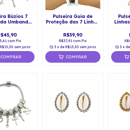
ira Búzios 7
Pulseira Guia de
Puls
s da Umbanda
Proteção das 7 Linhas
Linha
rateada
de Umbanda
R$45,90
R$39,90
3,61
com
Pix
R$37,91
com
Pix
R$
R$15,30
sem juros
3
x de
R$13,30
sem juros
3
x d
COMPRAR
COMPRAR