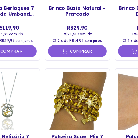
a Berloques 7
Brinco Búzio Natural -
Brinco 
s da Umbanda
Prateado
ão Espiritual
$119,90
R$29,90
13,91
com
Pix
R$28,41
com
Pix
R$
R$39,97
sem juros
2
x de
R$14,95
sem juros
3
x d
COMPRAR
COMPRAR
 Relicário 7
Pulseira Super Mix 7
Puls