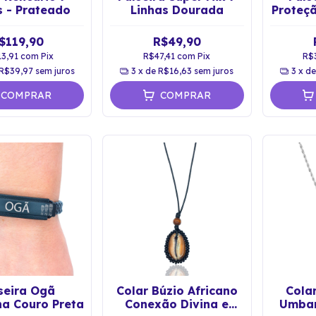
s - Prateado
Linhas Dourada
Proteçã
d
$119,90
R$49,90
13,91
com
Pix
R$47,41
com
Pix
R$
R$39,97
sem juros
3
x de
R$16,63
sem juros
3
x d
COMPRAR
COMPRAR
seira Ogã
Colar Búzio Africano
Colar
na Couro Preta
Conexão Divina e
Umban