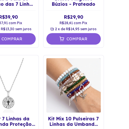
o das 7 Linhas
Búzios - Prateado
os Orixás
R$39,90
R$29,90
37,91
com
Pix
R$28,41
com
Pix
e
R$13,30
sem juros
2
x de
R$14,95
sem juros
COMPRAR
COMPRAR
 7 Linhas da
Kit Mix 10 Pulseiras 7
da Proteção
Linhas da Umbanda