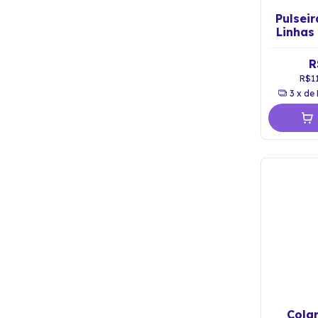
Pulseir
Linha
Proteç
R
R$1
3
x de
Colar