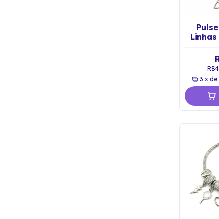
Pulse
Linha
P
R$4
3
x de