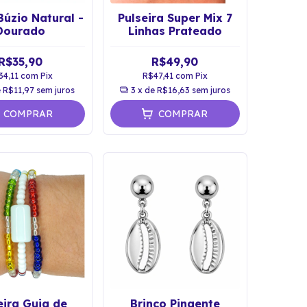
Búzio Natural -
Pulseira Super Mix 7
Dourado
Linhas Prateado
R$35,90
R$49,90
34,11
com
Pix
R$47,41
com
Pix
e
R$11,97
sem juros
3
x de
R$16,63
sem juros
COMPRAR
COMPRAR
eira Guia de
Brinco Pingente