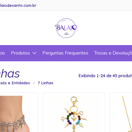
laiodesanto.com.br
cio
Produtos
Perguntas Frequentes
Trocas e Devoluç
nhas
Exibindo 1-24 de 45 produ
ixás e Entidades
7 Linhas