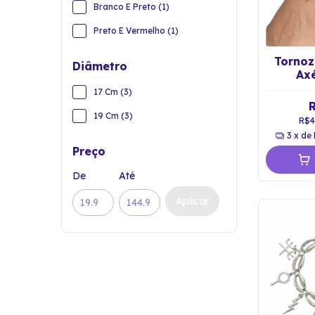
Branco E Preto (1)
Preto E Vermelho (1)
Tornoz
Diâmetro
Axé
U
17 Cm (3)
19 Cm (3)
R$4
3
x de
Preço
De
Até
Aplicar