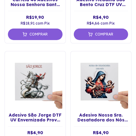
Nossa Senhora Santa
Bento Cruz DTF UV
Virgem Maria DTF UV
Prova D'água Sticker
R$19,90
R$4,90
R$18,91
com
Pix
R$4,66
com
Pix
COMPRAR
COMPRAR
Adesivo São Jorge DTF
Adesivo Nossa Sra.
UV Envernizado Prova
Desatadora dos Nós
D'água Sticker
DTF UV Envernizado
R$4,90
R$4,90