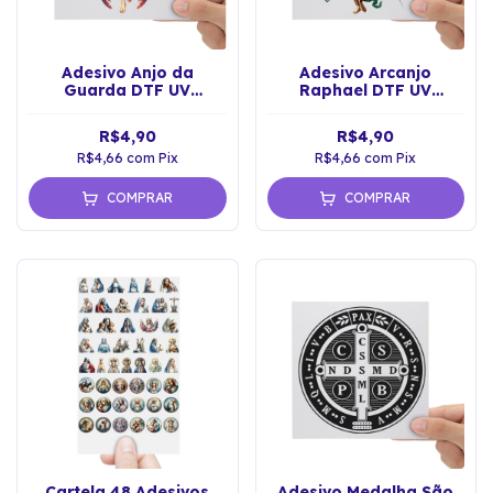
Adesivo Anjo da
Adesivo Arcanjo
Guarda DTF UV
Raphael DTF UV
Envernizado Prova
Envernizado Prova
D'água
D'água
R$4,90
R$4,90
R$4,66
com
Pix
R$4,66
com
Pix
COMPRAR
COMPRAR
Cartela 48 Adesivos
Adesivo Medalha São