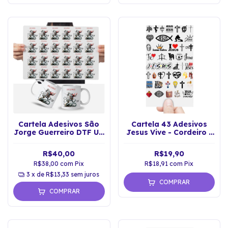
Cartela Adesivos São
Cartela 43 Adesivos
Jorge Guerreiro DTF UV
Jesus Vive - Cordeiro -
Prova D'Água
Espirito Santo DTF UV
R$40,00
R$19,90
R$38,00
com
Pix
R$18,91
com
Pix
3
x de
R$13,33
sem juros
COMPRAR
COMPRAR