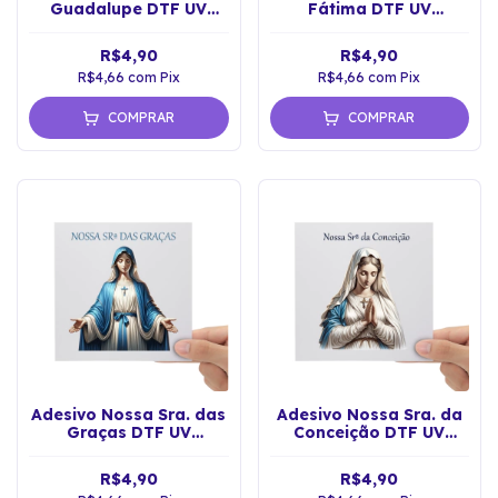
Guadalupe DTF UV
Fátima DTF UV
Envernizado
Envernizado Prova
D'água
R$4,90
R$4,90
R$4,66
com
Pix
R$4,66
com
Pix
COMPRAR
COMPRAR
Adesivo Nossa Sra. das
Adesivo Nossa Sra. da
Graças DTF UV
Conceição DTF UV
Envernizado
Envernizado Sticker
ProvaD'água
R$4,90
R$4,90