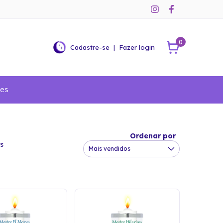
0
Cadastre-se
|
Fazer login
ões
Ordenar por
s