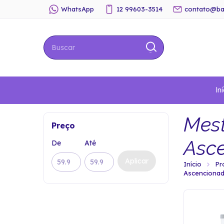
WhatsApp
12 99603-3514
contato@ba
Iní
Mest
Preço
Asc
De
Até
Aplicar
Início
Pr
Ascenciona