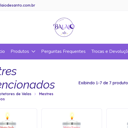
laiodesanto.com.br
cio
Produtos
Perguntas Frequentes
Trocas e Devoluç
res
encionados
Exibindo 1-7 de 7 produto
otetores de Velas
Mestres
dos