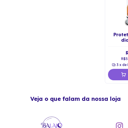
Protet
di
Asc
Kuthu
R$5
3
x de
Veja o que falam da nossa loja