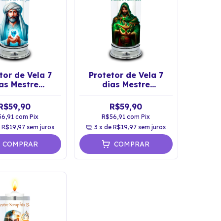
tor de Vela 7
Protetor de Vela 7
as Mestre
dias Mestre
nsionado El
Ascensionado Hilarion
rya Vidro
Vidro
R$59,90
R$59,90
56,91
com
Pix
R$56,91
com
Pix
e
R$19,97
sem juros
3
x de
R$19,97
sem juros
COMPRAR
COMPRAR