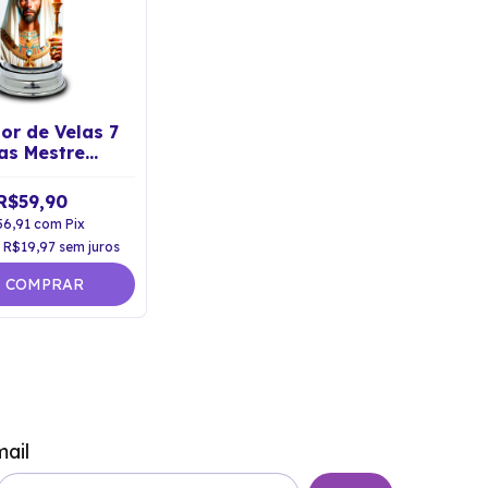
or de Velas 7
as Mestre
ensionado
raphis Bey
R$59,90
56,91
com
Pix
e
R$19,97
sem juros
COMPRAR
ail