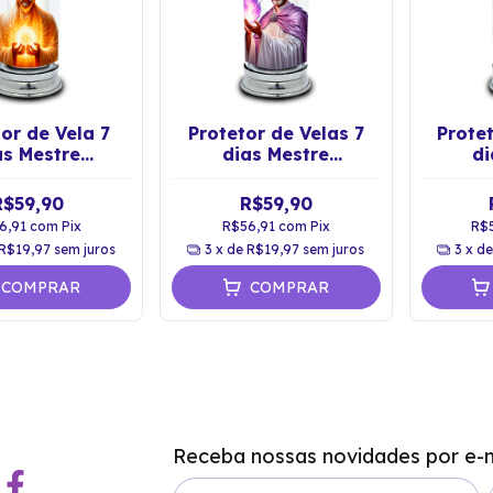
or de Vela 7
Protetor de Velas 7
Protet
as Mestre
dias Mestre
di
ensionado
Ascensionado Saint
Asc
mi Castiçal
Germain
Se
R$59,90
R$59,90
6,91
com
Pix
R$56,91
com
Pix
R$
R$19,97
sem juros
3
x de
R$19,97
sem juros
3
x d
COMPRAR
COMPRAR
Receba nossas novidades por e-m