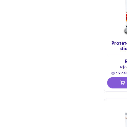
Protet
di
Ascen
C
R$5
3
x de