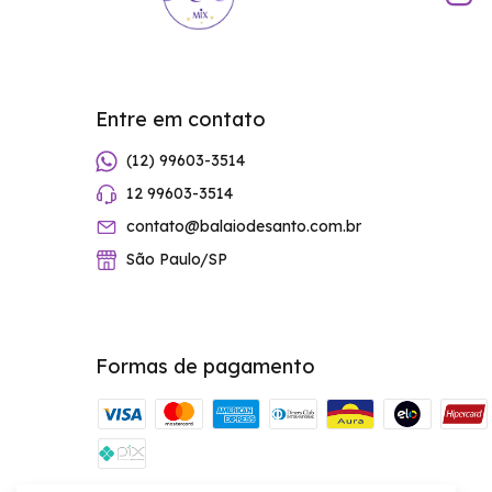
Entre em contato
(12) 99603-3514
12 99603-3514
contato@balaiodesanto.com.br
São Paulo/SP
Formas de pagamento