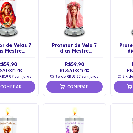
or de Velas 7
Protetor de Vela 7
Prote
as Mestre
dias Mestre
di
sionado Nada
Ascensionado Rowena
Asce
astiçal
Castiçal
Mo
R$59,90
R$59,90
6,91
com
Pix
R$56,91
com
Pix
R$
R$19,97
sem juros
3
x de
R$19,97
sem juros
3
x d
COMPRAR
COMPRAR