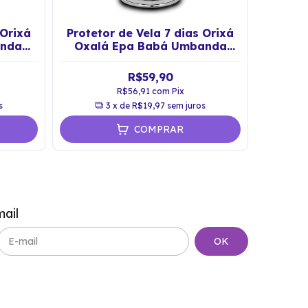
 Orixá
Protetor de Vela 7 dias Orixá
Protet
anda
Oxalá Epa Babá Umbanda
Velha 
Vidro
R$59,90
R$56,91
com
Pix
s
3
x de
R$19,97
sem juros
COMPRAR
ail