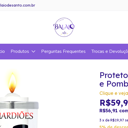
laiodesanto.com.br
cio
Produtos
Perguntas Frequentes
Trocas e Devoluç
Proteto
e Pomba
Clique e veja
R$59,
R$56,91
co
3
x de
R$19,97
s
5% de desco