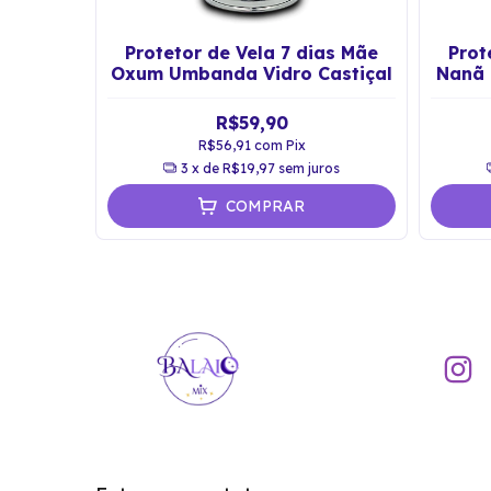
s Preto
Protetor de Vela 7 dias Mãe
Prot
astiçal
Oxum Umbanda Vidro Castiçal
Nanã 
R$59,90
R$56,91
com
Pix
ros
3
x de
R$19,97
sem juros
COMPRAR