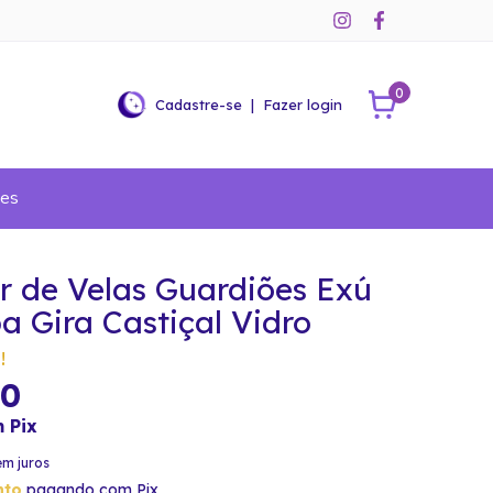
0
Cadastre-se
|
Fazer login
ões
r de Velas Guardiões Exú
 Gira Castiçal Vidro
!
90
m
Pix
em juros
nto
pagando com Pix