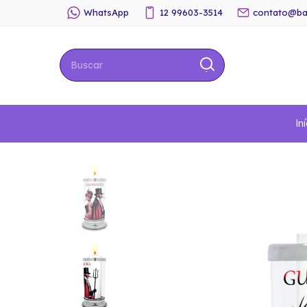
WhatsApp
12 99603-3514
contato@ba
Iní