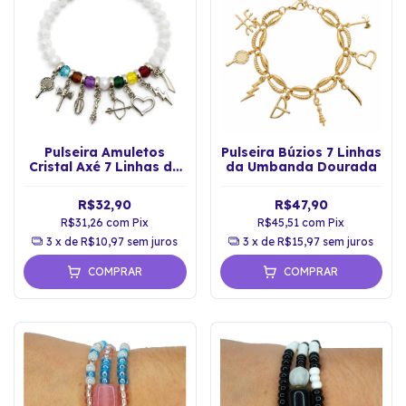
Pulseira Amuletos
Pulseira Búzios 7 Linhas
Cristal Axé 7 Linhas da
da Umbanda Dourada
Umbanda Proteção
Espiritual
R$32,90
R$47,90
R$31,26
com
Pix
R$45,51
com
Pix
3
x de
R$10,97
sem juros
3
x de
R$15,97
sem juros
COMPRAR
COMPRAR