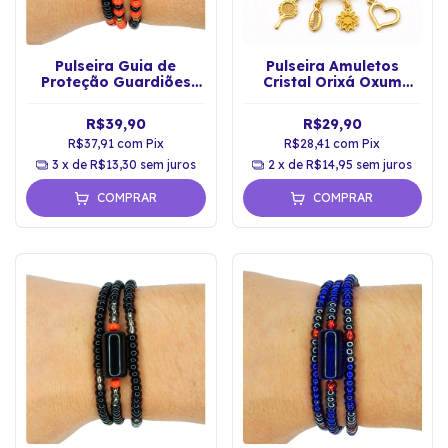
Pulseira Guia de
Pulseira Amuletos
Proteção Guardiões
Cristal Orixá Oxum
Exú e Pomba Gira
Proteção Espiritual
Ouro
R$39,90
R$29,90
R$37,91
com
Pix
R$28,41
com
Pix
3
x de
R$13,30
sem juros
2
x de
R$14,95
sem juros
COMPRAR
COMPRAR