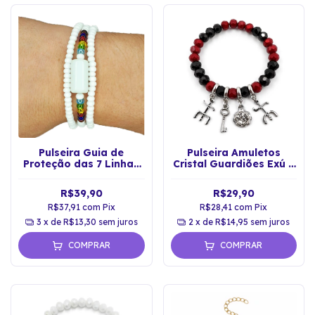
Pulseira Guia de
Pulseira Amuletos
Proteção das 7 Linhas
Cristal Guardiões Exú e
de Umbanda
Pomba Gira Proteção
R$39,90
R$29,90
R$37,91
com
Pix
R$28,41
com
Pix
3
x de
R$13,30
sem juros
2
x de
R$14,95
sem juros
COMPRAR
COMPRAR