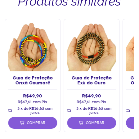
Produtos similares
Guia de Proteção
Guia de Proteção
Gui
Orixá Oxumarê
Exú do Ouro
Ori
R$49,90
R$49,90
R$47,41
com
Pix
R$47,41
com
Pix
R
3
x de
R$16,63
sem
3
x de
R$16,63
sem
3
juros
juros
COMPRAR
COMPRAR