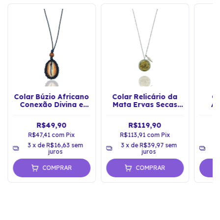
Colar Búzio Africano
Colar Relicário da
Co
Conexão Divina e
Mata Ervas Secas
A
Proteção Energética
Naturais - Prateado
R$49,90
R$119,90
R$47,41
com
Pix
R$113,91
com
Pix
R
3
x de
R$16,63
sem
3
x de
R$39,97
sem
3
juros
juros
COMPRAR
COMPRAR