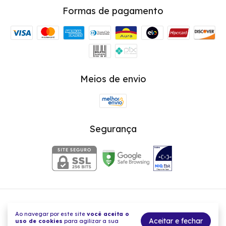
Formas de pagamento
Meios de envio
Segurança
Balaio Mix - Acessórios com a força de acreditar
Ao navegar por este site
você aceita o
©2026. Balaio Mix - 36131380000140. Todos os direitos reservados.
Aceitar e fechar
uso de cookies
para agilizar a sua