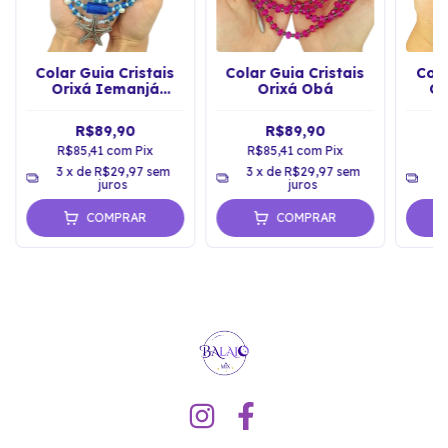
Colar Guia Cristais
Colar Guia Cristais
Cola
Orixá Iemanjá
Orixá Obá
Or
Estrela
R$89,90
R$89,90
R$85,41
com
Pix
R$85,41
com
Pix
R
3
x de
R$29,97
sem
3
x de
R$29,97
sem
3
juros
juros
COMPRAR
COMPRAR