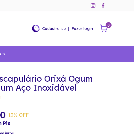
0
Cadastre-se
|
Fazer login
ões
Escapulário Orixá Ogum
um Aço Inoxidável
!
90
10
% OFF
m
Pix
em juros