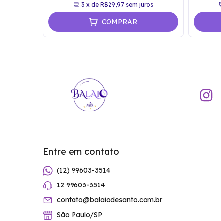
ros
3
x de
R$29,97
sem juros
COMPRAR
Entre em contato
(12) 99603-3514
12 99603-3514
contato@balaiodesanto.com.br
São Paulo/SP