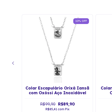
10
%
OFF
lizável
Colar Escapulário Orixá Iansã
Colar
Verso
com Oxóssi Aço Inoxidável
R$99,90
R$89,90
R$85,41
com
Pix