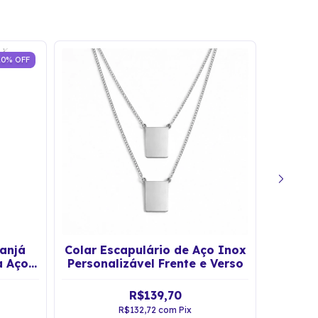
10
%
OFF
anjá
Colar Escapulário de Aço Inox
Colar 
 Aço
Personalizável Frente e Verso
P
R$139,70
R$132,72
com
Pix