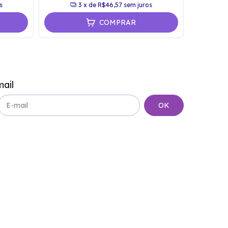
s
3
x de
R$46,57
sem juros
COMPRAR
ail