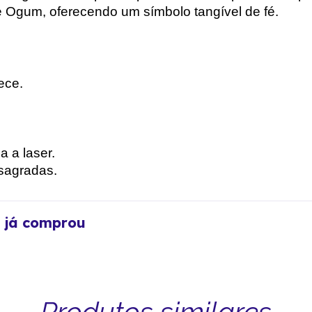
Ogum, oferecendo um símbolo tangível de fé.
ece.
 a laser.
sagradas.
m já comprou
Produtos similares