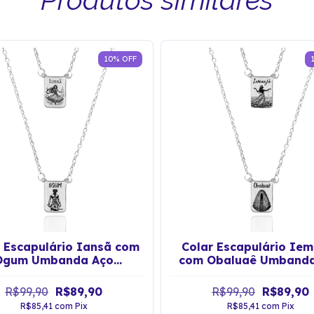
10
%
OFF
 Escapulário Iansã com
Colar Escapulário Iem
Ogum Umbanda Aço
com Obaluaê Umbanda
Inoxidável
Inoxidável
R$99,90
R$89,90
R$99,90
R$89,90
R$85,41
com
Pix
R$85,41
com
Pix