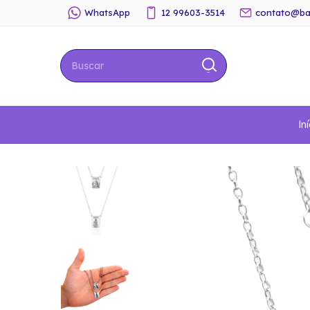
WhatsApp
12 99603-3514
contato@ba
Iní