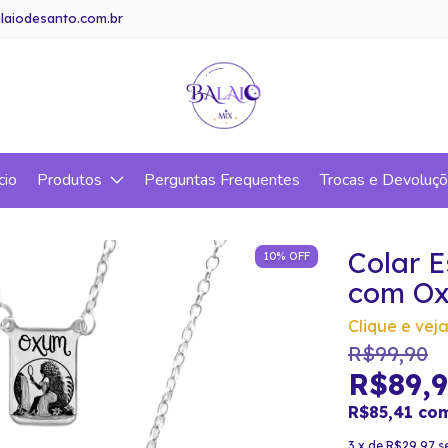
laiodesanto.com.br
cio
Produtos
Perguntas Frequentes
Trocas e Devoluç
Colar 
10
%
OFF
com Ox
Clique e veja
R$99,90
R$89,
R$85,41
co
3
x de
R$29,97
s