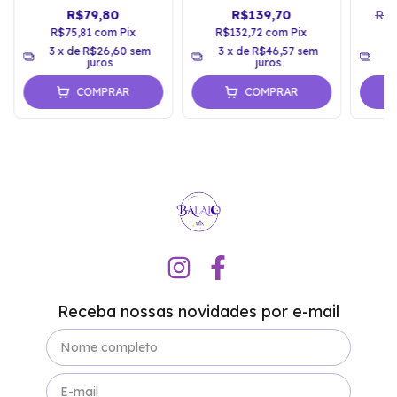
Dourado
Frente e Verso
Aç
R$79,80
R$139,70
R$9
R$75,81
com
Pix
R$132,72
com
Pix
R
3
x de
R$26,60
sem
3
x de
R$46,57
sem
3
juros
juros
COMPRAR
COMPRAR
Receba nossas novidades por e-mail